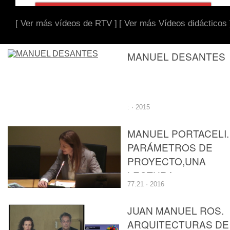
[ Ver más vídeos de RTV ]
[ Ver más Vídeos didácticos 
MANUEL DESANTES
: · 2015
MANUEL PORTACELI.
PARÁMETROS DE
PROYECTO,UNA
LECTURA
77:21 · 2016
TRANSVERSAL.
JUAN MANUEL ROS.
ARQUITECTURAS DE