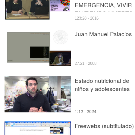
EMERGENCIA, VIVIR
EN TIEMPO MUERTO.
123:28 · 2016
Juan Manuel Palacios
27:21 · 2008
Estado nutricional de
niños y adolescentes
1:12 · 2024
Freewebs (subtitulado)