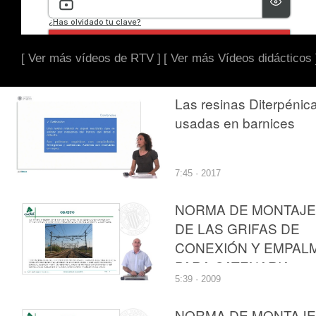
[ Ver más vídeos de RTV ]
[ Ver más Vídeos didácticos 
Las resinas Diterpénic
usadas en barnices
7:45 · 2017
NORMA DE MONTAJE
DE LAS GRIFAS DE
CONEXIÓN Y EMPAL
PARA CATENARIA
5:39 · 2009
NORMA DE MONTAJE