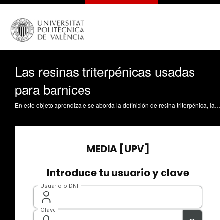
Las resinas triterpénicas usadas
para barnices
En este objeto aprendizaje se aborda la definición de resina triterpénica, la clasificación e identificación estas resinas. También se nombran las principales características de estas resinas usadas artísticamente. Zalbidea Muñoz, MA. (2017). Las resinas triterpénicas usadas para barnices. https://riunet.u