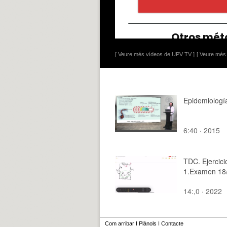
[ Veure més vídeos de UPV TV ]
[ Veure més 
Epidemiologí
6:40 · 2015
TDC. Ejercici
1.Examen 18
14:,0 · 2022
Com arribar
I
Plànols
I
Contacte