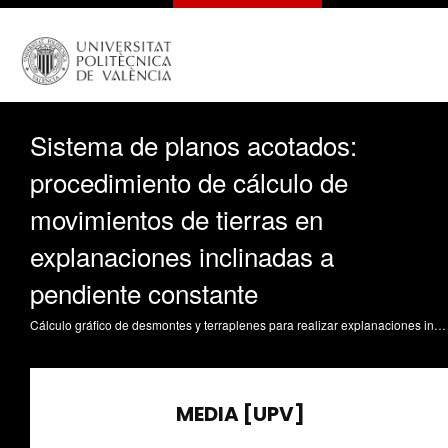
Sistema de planos acotados:
procedimiento de cálculo de
movimientos de tierras en
explanaciones inclinadas a
pendiente constante
Cálculo gráfico de desmontes y terraplenes para realizar explanaciones inclinadas con pendiente constante Navarro Jover, JM.; Rey Solaz, B. (2020). Sistema de planos acotados: procedimiento de cálculo de movimientos de tierras en explanaciones inclinadas a pendiente constante. Universitat Politècnica de València. https://riunet.upv.es/handle/10251/156290 DER