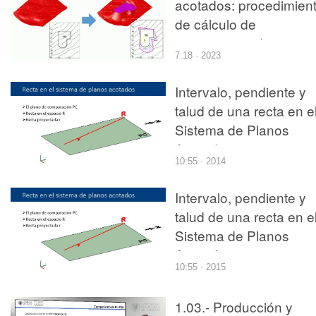
acotados: procedimien
de cálculo de
movimientos de tierras
7:18 · 2023
en explanaciones
horizontales
Intervalo, pendiente y
talud de una recta en e
Sistema de Planos
Acotados
10:55 · 2014
Intervalo, pendiente y
talud de una recta en e
Sistema de Planos
Acotados
10:55 · 2015
1.03.- Producción y