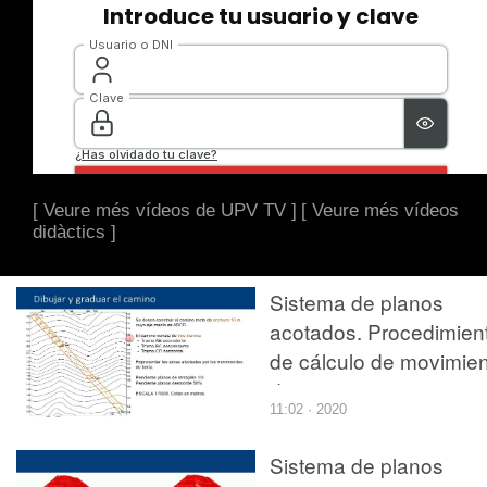
[ Veure més vídeos de UPV TV ]
[ Veure més vídeos
didàctics ]
Sistema de planos
acotados. Procedimien
de cálculo de movimie
de tierras en caminos
11:02 · 2020
inclinados a pendiente
constante
Sistema de planos