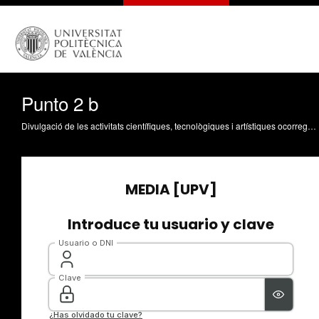
Punto 2 b
Divulgació de les activitats científiques, tecnològiques i artístiques ocorregudes en els tres campus de la UPV