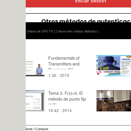
 vídeos de UPV TV ]
[ Veure més vídeos didàctics ]
Fundamentals of
Confusions
Transmitters and
Receivers XV
1:36 · 2015
2:40 · 201
Tema 3. F(x)=0. El
Video cart
método de punto fijo
(1/3).
16:42 · 2014
2:45 · 201
ànols
I
Contacte