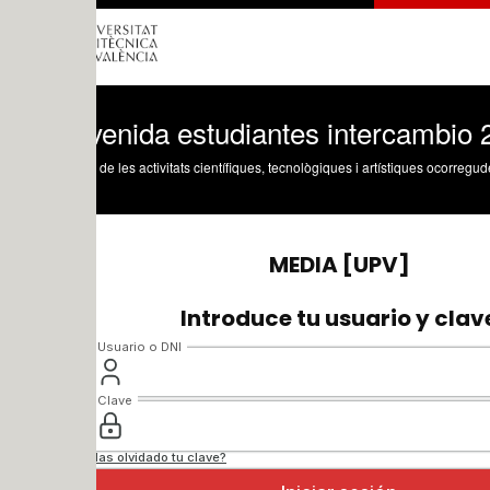
venida estudiantes intercambio 2023-24
 de les activitats científiques, tecnològiques i artístiques ocorregudes en els tres