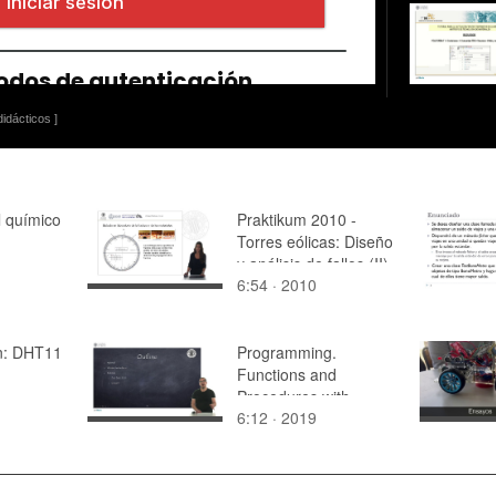
idácticos ]
l químico
Praktikum 2010 -
Torres eólicas: Diseño
y análisis de fallos (II)
6:54 · 2010
n: DHT11
Programming.
Functions and
Procedures with
6:12 · 2019
Facilino.