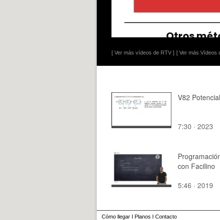
[ Ver más vídeos de RTV ]
[ Ver más Vídeos d
V82 Potencia
7:30 · 2023
Programació
con Facilino
5:46 · 2019
Cómo llegar
I
Planos
I
Contacto