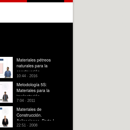
Materiales pétreos
naturales para la
construcción
10:44 · 2016
Metodología 5S:
Materiales para la
implantación
7:04 · 2011
Materiales de
Construcción.
Aplicaciones. Parte I
22:51 · 2008
Cimentaciones para