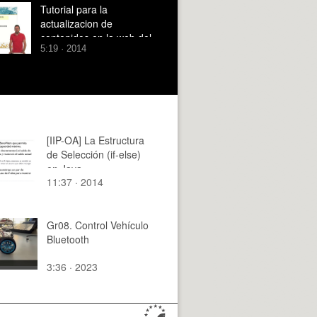
estructuras prefabricadas
Tutorial para la
actualizacion de
contenidos en la web del
5:19 · 2014
Instituto de Tecnologia de
Materiales
[IIP-OA] La Estructura
de Selección (if-else)
en Java
11:37 · 2014
Gr08. Control Vehículo
Bluetooth
3:36 · 2023