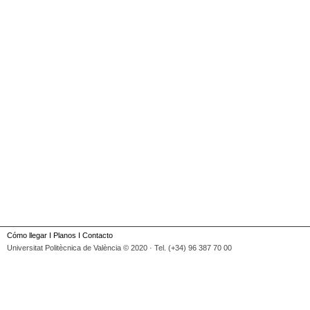
Cómo llegar
I
Planos
I
Contacto
Universitat Politècnica de València © 2020 · Tel. (+34) 96 387 70 00