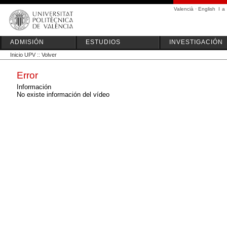
Valencià
·
English
I
a
ADMISIÓN
ESTUDIOS
INVESTIGACIÓN
Inicio UPV
::
Volver
Error
Información
No existe información del vídeo