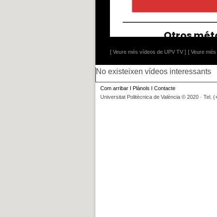
[ Veure més vídeos de UPV TV ]
[ Veure més 
No existeixen vídeos interessants
Com arribar
I
Plànols
I
Contacte
Universitat Politècnica de València © 2020 · Tel. 