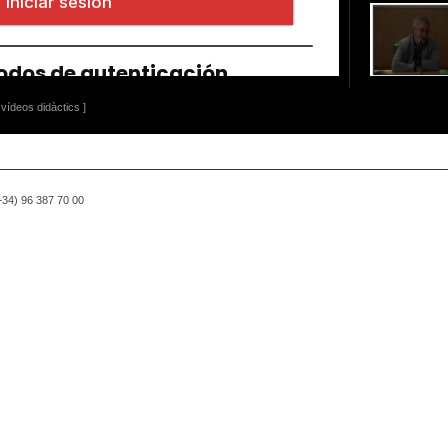
vídeos didàctics ]
(+34) 96 387 70 00