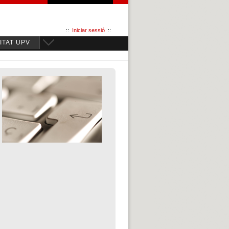
::
Iniciar sessió
::
TAT UPV