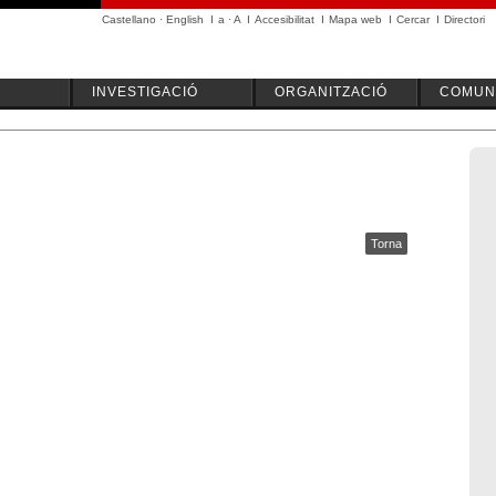
Castellano
·
English
I
a
·
A
I
Accesibilitat
I
Mapa web
I
Cercar
I
Directori
INVESTIGACIÓ
ORGANITZACIÓ
COMUNI
Torna