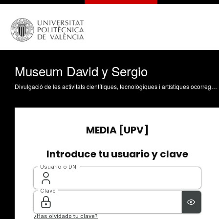
Museum David y Sergio
Divulgació de les activitats científiques, tecnològiques i artístiques ocorregudes en els tres campus de la UPV