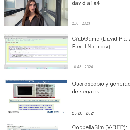
david a1a4
2:,0 · 2023
CrabGame (David Pla 
Pavel Naumov)
10:48 · 2024
Osciloscopio y genera
de señales
25:28 · 2021
CoppeliaSim (V-REP):