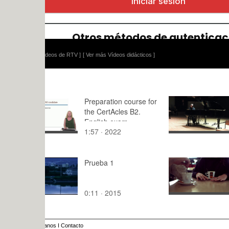
ídeos de RTV ]
[ Ver más Vídeos didácticos ]
Preparation course for
SCHUBER
the CertAcles B2.
English exam.
1:57 · 2022
3:33 · 201
Prueba 1
Cafeteria 
(Henry Bur
Alia, Julio P
0:11 · 2015
1:12 · 202
anos
I
Contacto