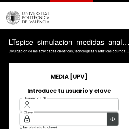
LTspice_simulacion_medidas_analisis_transit
Divulgación de las actividades científicas, tecnológicas y artísticas ocurridas en los tres campus de la UPV