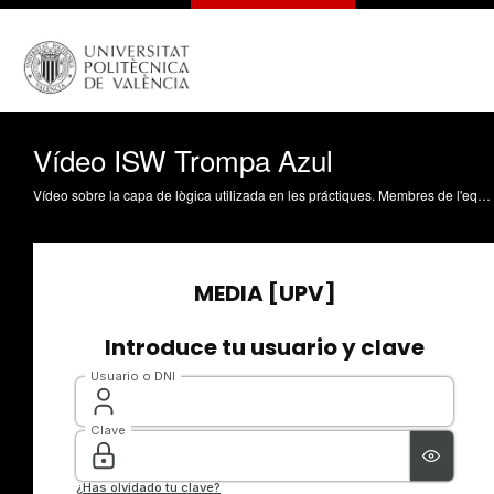
Vídeo ISW Trompa Azul
Vídeo sobre la capa de lògica utilizada en les práctiques. Membres de l'equip: Óscar Tamarit González Cristina Benito Martínez Sofía Audiffred Ibáñez Víctor Giner García