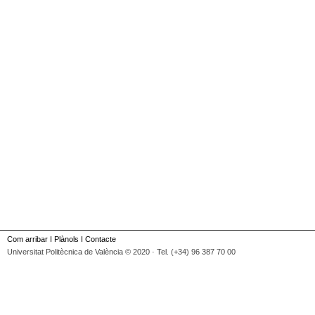
Com arribar
I
Plànols
I
Contacte
Universitat Politècnica de València © 2020 · Tel. (+34) 96 387 70 00