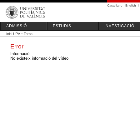
Castellano
·
English
I
ADMISSIÓ
ESTUDIS
INVESTIGACIÓ
Inici UPV
::
Torna
Error
Informació
No existeix informació del vídeo