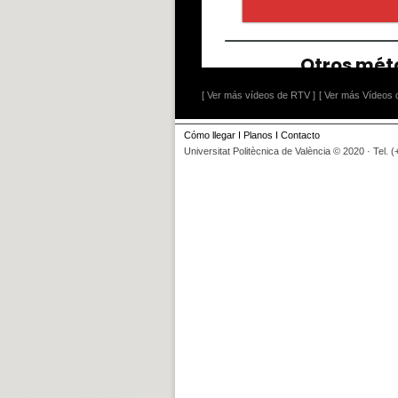
[ Ver más vídeos de RTV ]
[ Ver más Vídeos d
Cómo llegar
I
Planos
I
Contacto
Universitat Politècnica de València © 2020 · Tel. 