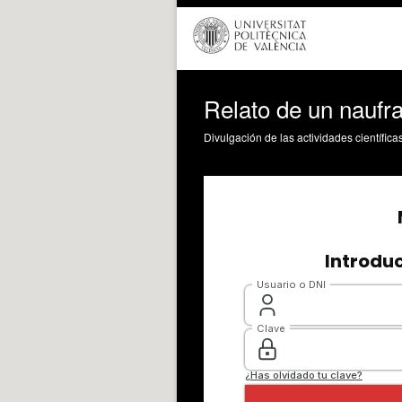
Relato de un naufr
Divulgación de las actividades científica