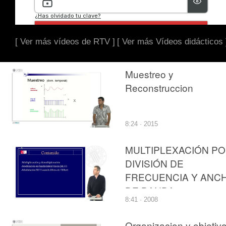
[ Ver más vídeos de RTV ]
[ Ver más Vídeos didácticos 
Muestreo y
Reconstruccion
8:24 · 2015
MULTIPLEXACIÓN P
DIVISIÓN DE
FRECUENCIA Y ANC
DE BANDA
8:41 · 2008
Organizacion y objetiv