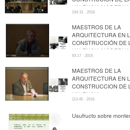
VALENCIA MODERNA
104:31 · 2016
.GODB , MAITE
PALOMARES
MAESTROS DE LA
ARQUITECTURA EN 
CONSTRUCCIÓN DE 
VALENCIA MODERNA
93:17 · 2015
OBRA PROPIA. RAFA
TAMARIT
MAESTROS DE LA
ARQUITECTURA EN 
CONSTRUCCION DE 
VALENCIA
113:45 · 2016
MODERTNA."JAVIER
GOERLICH".TITO
Usufructo sobre monte
LLOPIS