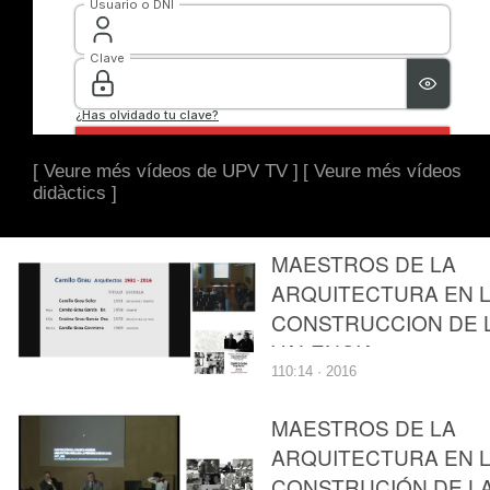
[ Veure més vídeos de UPV TV ]
[ Veure més vídeos
didàctics ]
MAESTROS DE LA
ARQUITECTURA EN 
CONSTRUCCION DE 
VALENCIA
110:14 · 2016
MODERNA."CAMILO
GRAU ARQ".
MAESTROS DE LA
ARQUITECTURA EN 
CONSTRUCIÓN DE L