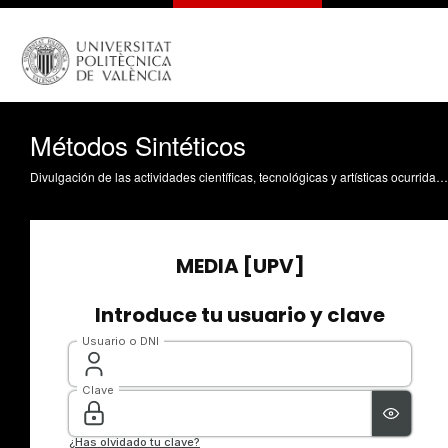
Métodos Sintéticos
Divulgación de las actividades científicas, tecnológicas y artísticas ocurridas en los tres campus de la UPV