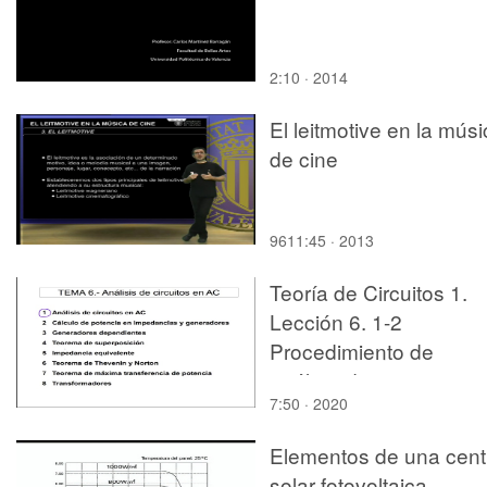
2:10 · 2014
El leitmotive en la mús
de cine
9611:45 · 2013
Teoría de Circuitos 1.
Lección 6. 1-2
Procedimiento de
análisis de circuitos en
7:50 · 2020
AC
Elementos de una cent
solar fotovoltaica