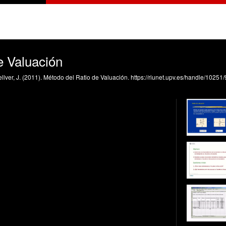
e Valuación
lver, J. (2011). Método del Ratio de Valuación. https://riunet.upv.es/handle/10251