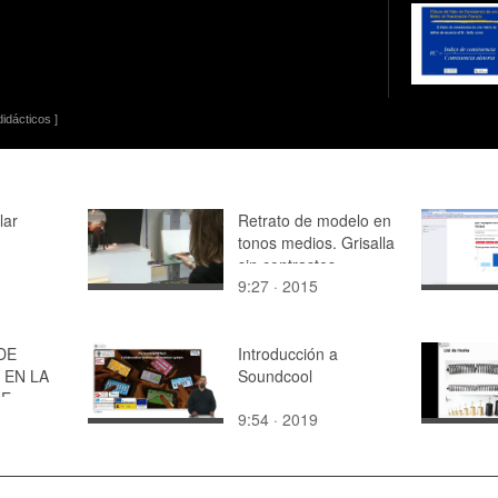
idácticos ]
lar
Retrato de modelo en
tonos medios. Grisalla
sin contrastes
9:27 · 2015
DE
Introducción a
 EN LA
Soundcool
DE
9:54 · 2019
URA.