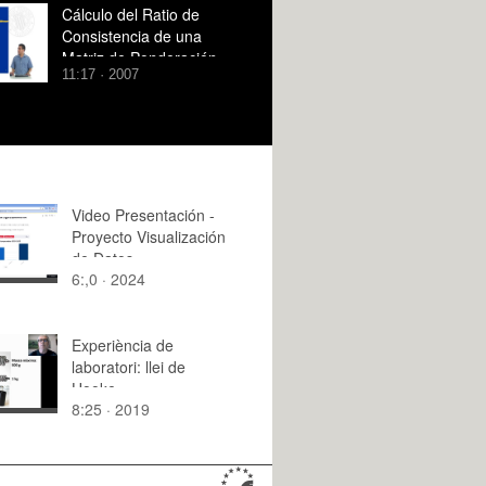
Cálculo del Ratio de
Consistencia de una
Matriz de Ponderación
11:17 · 2007
Pareada
Video Presentación -
Proyecto Visualización
de Datos
6:,0 · 2024
Experiència de
laboratori: llei de
Hooke
8:25 · 2019