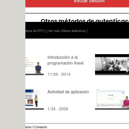
ídeos de RTV ]
[ Ver más Vídeos didácticos ]
Introducción a la
FSUPV-06
programación lineal
11:59 · 2014
2:18 · 202
Actividad de aplicación
Buscar en I
configurac
Google
1:34 · 2006
4:,0 · 2024
anos
I
Contacto