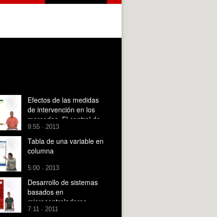
Efectos de las medidas
de intervención en los
mercados. El control de
9:55 · 2013
precios: los precios
mínimos
Tabla de una variable en
columna
5:00 · 2013
Desarrollo de sistemas
basados en
microcontroladores
7:11 · 2011