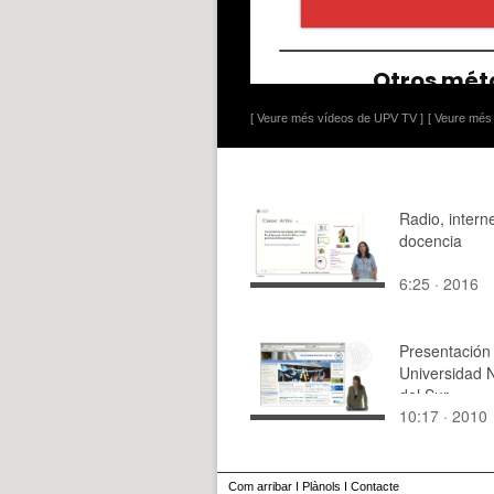
[ Veure més vídeos de UPV TV ]
[ Veure més 
Radio, interne
docencia
6:25 · 2016
Presentación 
Universidad 
del Sur
10:17 · 2010
Com arribar
I
Plànols
I
Contacte