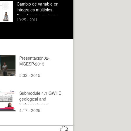
Cambio de variable en
integrales múltiples.
Coordenadas polares
10:25 · 2011
Presentacion02-
MGESP-2013
5:32 · 2015
Submodule 4.1 GWHE
geological and
hydrogeological
4:17 · 2025
conditions_Steiner_Pa
rt2 (Post-Processed)