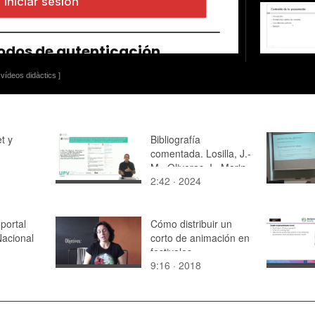
vídeos didàctics ]
t y
Bibliografía
comentada. Losilla, J.-
M., Oliveras, I., Marin-
2:42 · 2024
Garcia, J. A., & Vives,
J. (2018). Three risk of
bias tools lead to
portal
opposite conclusions
Cómo distribuir un
Nacional
in observational
corto de animación en
research synthesis
festivales
9:16 · 2018