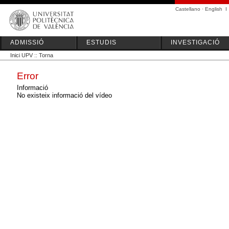
Castellano
·
English
I
ADMISSIÓ
ESTUDIS
INVESTIGACIÓ
Inici UPV
::
Torna
Error
Informació
No existeix informació del vídeo