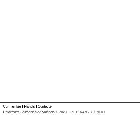
Com arribar
I
Plànols
I
Contacte
Universitat Politècnica de València © 2020 · Tel. (+34) 96 387 70 00