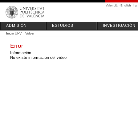
Valencià
·
English
I
a
ADMISIÓN
ESTUDIOS
INVESTIGACIÓN
Inicio UPV
::
Volver
Error
Información
No existe información del vídeo