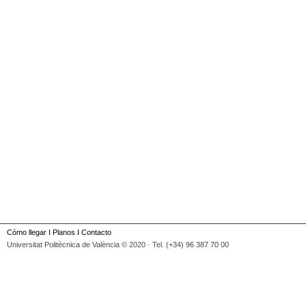
Cómo llegar
I
Planos
I
Contacto
Universitat Politècnica de València © 2020 · Tel. (+34) 96 387 70 00