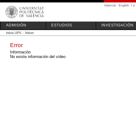
Valencià
·
English
I
a
ADMISIÓN
ESTUDIOS
INVESTIGACIÓN
Inicio UPV
::
Volver
Error
Información
No existe información del vídeo