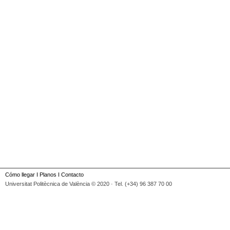
Cómo llegar
I
Planos
I
Contacto
Universitat Politècnica de València © 2020 · Tel. (+34) 96 387 70 00