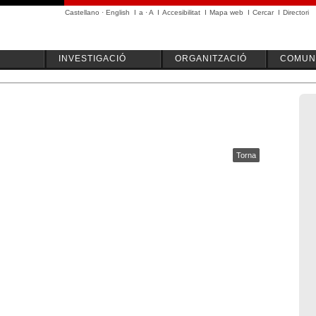
Castellano
·
English
I
a
·
A
I
Accesibilitat
I
Mapa web
I
Cercar
I
Directori
INVESTIGACIÓ
ORGANITZACIÓ
COMUNI
Torna