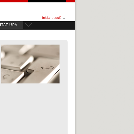
::
Iniciar sessió
::
TAT UPV