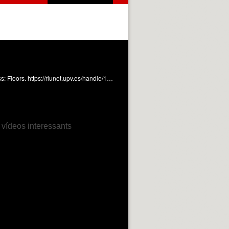
Seguimiento de la unidad de ejecución de obras: floors Valiente Ochoa, E. (2008). VIDEO Quality Control in Building Process: Floors. https://riunet.upv.es/handle/10251/887
 vídeos interessants