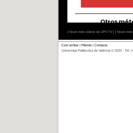
[ Veure més vídeos de UPV TV ]
[ Veure més 
Com arribar
I
Plànols
I
Contacte
Universitat Politècnica de València © 2020 · Tel. 