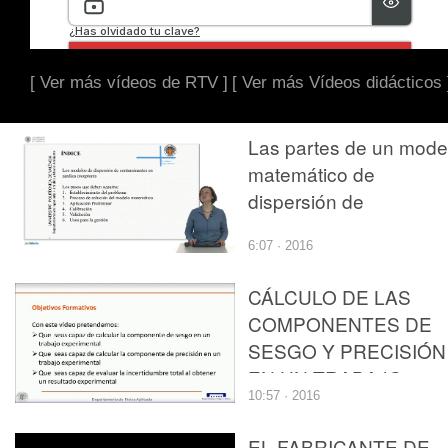
[ Ver más vídeos de RTV ]
[ Ver más Vídeos didácticos 
Las partes de un mode
matemático de
dispersión de
contaminantes en
6:07 · 2016
medios receptores
CÁLCULO DE LAS
COMPONENTES DE
SESGO Y PRECISIÓN
EN UN TRABAJO
10:57 · 2016
EXPERIMENTAL
EL FABRICANTE DE