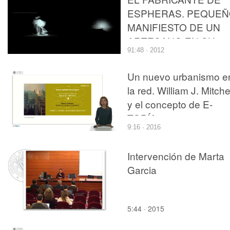
ESPHERAS. PEQUE
MANIFIESTO DE UN
ARTESANO EN SU
91:48 · 2012
TALLER.
Un nuevo urbanismo e
la red. William J. Mitche
y el concepto de E-
TOPÍA
9:16 · 2016
Intervención de Marta
Garcia
5:44 · 2015