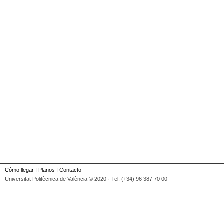
Cómo llegar
I
Planos
I
Contacto
Universitat Politècnica de València © 2020 · Tel. (+34) 96 387 70 00