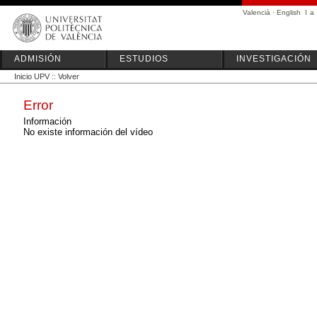
Valencià
·
English
I
a
ADMISIÓN
ESTUDIOS
INVESTIGACIÓN
Inicio UPV
::
Volver
Error
Información
No existe información del vídeo