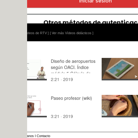
ídeos de RTV ]
[ Ver más Vídeos didácticos ]
Diseño de aeropuertos
Estudio tab
según OACI. Índice
infantiles
módulo 5 Cálculo de
2:21 · 2019
2:06 · 202
firmes
Paseo profesor (wiki)
enreda't
3:21 · 2019
1:06 · 202
anos
I
Contacto