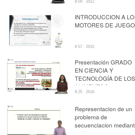
8:09 · 2012
de vegetación
INTRODUCCION A LO
MOTORES DE JUEG
8:57 · 2015
Presentación GRADO
EN CIENCIA Y
TECNOLOGÍA DE LO
ALIMENTOS
8:25 · 2016
Representacion de un
problema de
secuenciacion median
grafos