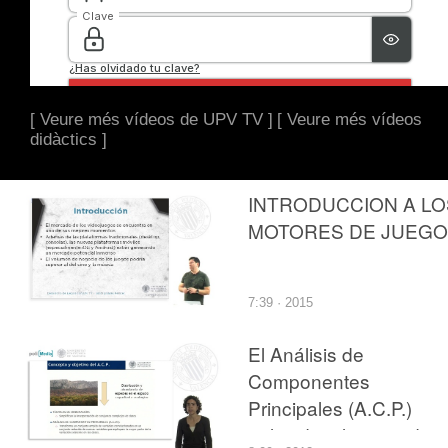
[ Veure més vídeos de UPV TV ]
[ Veure més vídeos
didàctics ]
INTRODUCCION A LO
MOTORES DE JUEG
7:39 · 2015
El Análisis de
Componentes
Principales (A.C.P.)
aplicado a los estudios