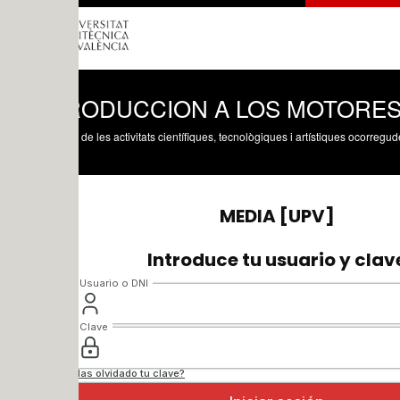
RODUCCION A LOS MOTORES DE J
 de les activitats científiques, tecnològiques i artístiques ocorregudes en els tres