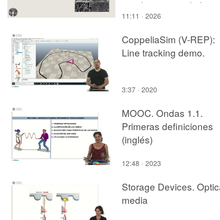
anodization, and plas
11:11 · 2026
electrolytic oxidation
CoppeliaSim (V-REP):
Line tracking demo.
3:37 · 2020
MOOC. Ondas 1.1.
Primeras definiciones
(inglés)
12:48 · 2023
Storage Devices. Optic
media