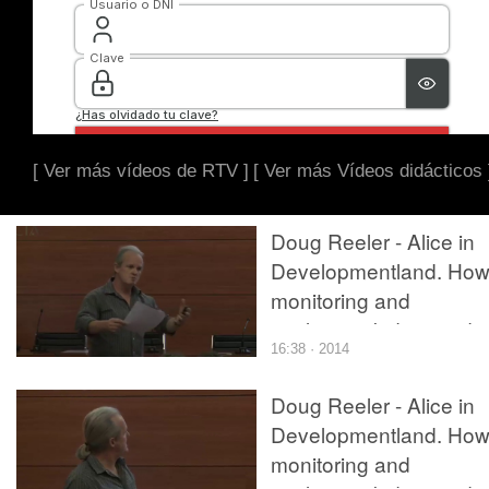
[ Ver más vídeos de RTV ]
[ Ver más Vídeos didácticos 
Doug Reeler - Alice in
Developmentland. Ho
monitoring and
evaluation kidnapped
16:38 · 2014
learning and cut off its
head (parte 1 de 2)
Doug Reeler - Alice in
Developmentland. Ho
monitoring and