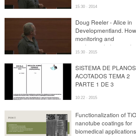
evaluation kidnapped
15:30 · 2014
learning and cut off its
head (parte 2 de 2)
Doug Reeler - Alice in
Developmentland. Ho
monitoring and
evaluation kidnapped
15:30 · 2015
learning and cut off its
head (parte 2 de 2)
SISTEMA DE PLANOS
ACOTADOS TEMA 2
PARTE 1 DE 3
10:22 · 2015
Functionalization of Ti
nanotube coatings for
biomedical applications