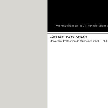
[ Ver más vídeos de RTV ]
[ Ver más Vídeos d
Cómo llegar
I
Planos
I
Contacto
Universitat Politècnica de València © 2020 · Tel. 