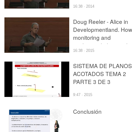
evaluation kidnapped
16:38 · 2014
learning and cut off its
head (parte 1 de 2)
Doug Reeler - Alice in
Developmentland. Ho
monitoring and
evaluation kidnapped
16:38 · 2015
learning and cut off its
head (parte 1 de 2)
SISTEMA DE PLANOS
ACOTADOS TEMA 2
PARTE 3 DE 3
9:47 · 2015
Conclusión