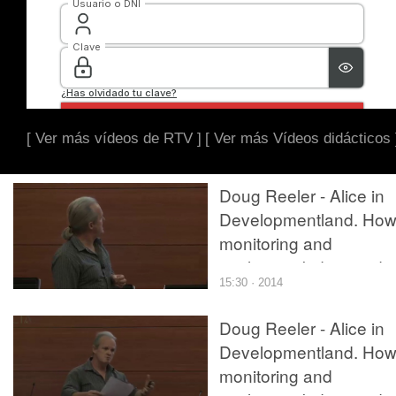
[ Ver más vídeos de RTV ]
[ Ver más Vídeos didácticos 
Doug Reeler - Alice in
Developmentland. Ho
monitoring and
evaluation kidnapped
15:30 · 2014
learning and cut off its
head (parte 2 de 2)
Doug Reeler - Alice in
Developmentland. Ho
monitoring and