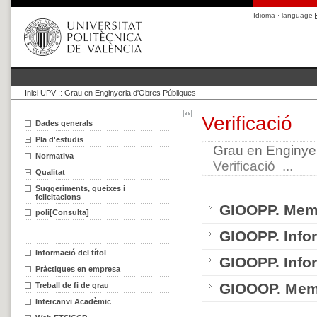
Idioma · language
Inici UPV
::
Grau en Enginyeria d'Obres Públiques
Verificació
Dades generals
Pla d'estudis
Grau en Enginye
Normativa
Verificació ...
Qualitat
Suggeriments, queixes i
felicitacions
GIOOPP. Memo
poli[Consulta]
GIOOPP. Info
Informació del títol
GIOOPP. Infor
Pràctiques en empresa
GIOOOP. Memor
Treball de fi de grau
Intercanvi Acadèmic