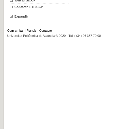
Web ETSICCP
Contacto ETSICCP
Expandir
Com arribar
I
Plànols
I
Contacte
Universitat Politècnica de València © 2020 · Tel. (+34) 96 387 70 00