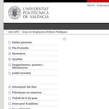
Idioma · language
Inici UPV
::
Grau en Enginyeria d'Obres Públiques
Dades generals
Pla d'estudis
Normativa
Qualitat
Suggeriments, queixes i
felicitacions
poli[Consulta]
Informació del títol
Pràctiques en empresa
Treball de fi de grau
Intercanvi Acadèmic