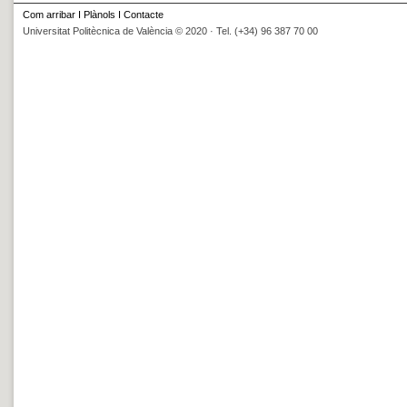
Com arribar
I
Plànols
I
Contacte
Universitat Politècnica de València © 2020 · Tel. (+34) 96 387 70 00