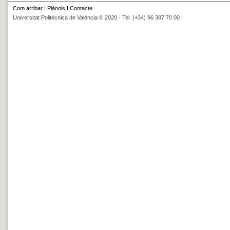
Com arribar
I
Plànols
I
Contacte
Universitat Politècnica de València © 2020 · Tel. (+34) 96 387 70 00