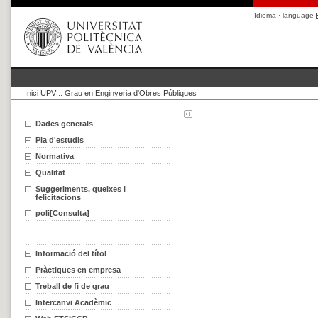
Idioma · language
Inici UPV
::
Grau en Enginyeria d'Obres Públiques
Dades generals
Pla d'estudis
Normativa
Qualitat
Suggeriments, queixes i
felicitacions
poli[Consulta]
Informació del títol
Pràctiques en empresa
Treball de fi de grau
Intercanvi Acadèmic