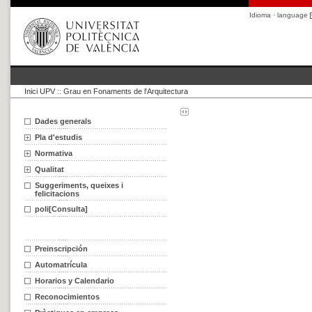
Idioma · language
Inici UPV
::
Grau en Fonaments de l'Arquitectura
Dades generals
Pla d'estudis
Normativa
Qualitat
Suggeriments, queixes i
felicitacions
poli[Consulta]
Preinscripción
Automatrícula
Horarios y Calendario
Reconocimientos