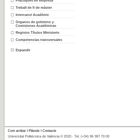
Pràctiques en empresa
Treball de fi de màster
Intercanvi Acadèmic
Organos de gobierno y
Comisiones Académicas
Registro Títulos Ministerio
Competencias transversales
Expandir
Com arribar
I
Plànols
I
Contacte
Universitat Politècnica de València © 2020 · Tel. (+34) 96 387 70 00