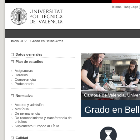
Idioma · language
Inicio UPV
::
Grado en Bellas Artes
Datos generales
Plan de estudios
Asignaturas
Horarios
Competencias
Profesorado
Campus de València, Univers
Normativa
Acceso y admisión
Grado en Bell
Matrícula
De permanencia
De reconocimiento y transferencia de
créditos
Suplemento Europeo al Título
Calidad