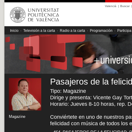
Valencià
|
Buscar
Inicio
·
Televisión a la carta
·
Radio a la carta
·
Programación
·
Participa
Pasajeros de la felici
Tipo: Magazine
Dirige y presenta: Vicente Gay Tor
Horario: Jueves 8-10 horas, rep. 
Conviértete en uno de nuestros pas
Magazine
felicidad con música de todos los e