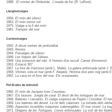
1988
. El misteri de l'Atlàntida
.
L'onada de foc
(R. Laffont).
Llargmetratges
1956.
El món del silenci
1963.
El món sense sol
1975.
Viatge a la fi del món
1981.
Trampes del mar
Curtmetratges
1942.
A divuit metres de profunditat
1943.
Restes
1944.
Paisatges de silenci
1948.
Les foques del Sàhara
.
1949.
Una immersió del robí. A l'entorn d'un escull. Carnet d'immersió
1953.
Estació 307
1957.
La font de Vancluse
(amb L. Malle).
La galera enfonsada
(amb J. E
1958.
Vitrines sota el mar
(amb F. Alepée).
Història d'un peix roig
(amb E
1962.
La casa en el fons del mar. Els oceanautes.
Pel·lícules de televisió
1965.
El món de Jacques-Ives Cousteau
.
1967.
Els taurons. Jungla de coral. El destí de les tortugues de mar
.
1968.
Balenes i catxalots. El viatge sorpresa de Pepito i Cristóbal. El tre
1969.
Les balenes del desert. La nit dels calamars. La tornada dels elef
1990.
Aquestes increïbles màquines submergibles. El mar vivent. La tr
1971.
Dragons de les Tortugues. Coves enfonsades. La sort de les llúdri