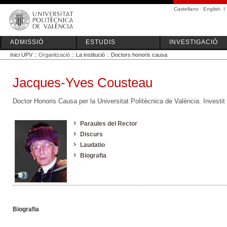
Castellano
·
English
I
ADMISSIÓ
ESTUDIS
INVESTIGACIÓ
Inici UPV
:: Organització ::
La institució
::
Doctors honoris causa
Jacques-Yves Cousteau
Doctor Honoris Causa per la Universitat Politècnica de València. Investi
Paraules del Rector
Discurs
Laudatio
Biografia
Biografia