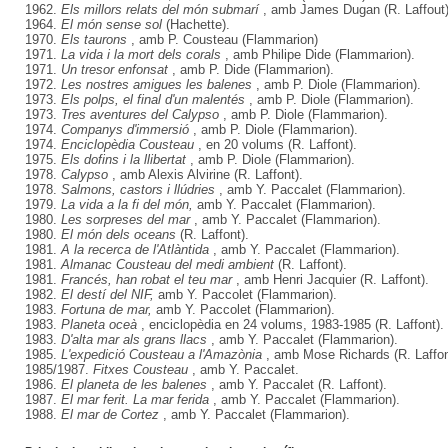
1962.
Els millors relats del món submarí
, amb James Dugan (R. Laffout)
1964.
El món sense sol
(Hachette).
1970.
Els taurons
, amb P. Cousteau (Flammarion)
1971.
La vida i la mort dels corals
, amb Philipe Dide (Flammarion).
1971.
Un tresor enfonsat
, amb P. Dide (Flammarion).
1972.
Les nostres amigues les balenes
, amb P. Diole (Flammarion).
1973.
Els polps, el final d'un malentés
, amb P. Diole (Flammarion).
1973.
Tres aventures del Calypso
, amb P. Diole (Flammarion).
1974.
Companys d'immersió
, amb P. Diole (Flammarion).
1974.
Enciclopèdia Cousteau
, en 20 volums (R. Laffont).
1975.
Els dofins i la llibertat
, amb P. Diole (Flammarion).
1978.
Calypso
, amb Alexis Alvirine (R. Laffont).
1978.
Salmons, castors i llúdries
, amb Y. Paccalet (Flammarion).
1979.
La vida a la fi del món,
amb Y. Paccalet (Flammarion).
1980.
Les sorpreses del mar
, amb Y. Paccalet (Flammarion).
1980.
El món dels oceans
(R. Laffont).
1981.
A la recerca de l'Atlàntida
, amb Y. Paccalet (Flammarion).
1981.
Almanac Cousteau del medi ambient
(R. Laffont).
1981.
Francés, han robat el teu mar
, amb Henri Jacquier (R. Laffont).
1982.
El destí del NIF,
amb Y. Paccolet (Flammarion).
1983.
Fortuna de mar,
amb Y. Paccolet (Flammarion).
1983.
Planeta oceà
, enciclopèdia en 24 volums, 1983-1985 (R. Laffont).
1983.
D'alta mar als grans llacs
, amb Y. Paccalet (Flammarion).
1985.
L'expedició Cousteau a l'Amazònia
, amb Mose Richards (R. Laffon
1985/1987.
Fitxes Cousteau
, amb Y. Paccalet.
1986.
El planeta de les balenes
, amb Y. Paccalet (R. Laffont).
1987.
El mar ferit. La mar ferida
, amb Y. Paccalet (Flammarion).
1988.
El mar de Cortez
, amb Y. Paccalet (Flammarion).