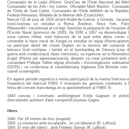
Comanador de la Legió d'Honor. GranCreu de l'Orde Nacional del Mèri
Comanador de les Arts i les Lletres. Oficialdel Mèrit Marítim. Comanad
de l'Orde de Sant Carles. Comanador de l'Orde delMèrit de la Repúbli
Federal Alemanya. Medalla de la llibertat dels EstatsUnits.
Nascut l'11 de juny de 1910 aSaint-André-de-Cubzac a Gironda. Jacque
IvesCousteau va estudiar a Roma, Bordeus, Nova York, París
Ribeauvillé i vacontinuar al col·legi Stanislas la preparació de l'examen 
l'Escola Naval (promoció de 1930). De 1930 a 1957 va desenvolupar 
seua carrera militar, enel transcurs de la qual entre altres coses 
comandar la base naval de Xangai,va estudiar un equip d'home-granot
va participar abord del creuer Dupleix en la recerca del cuirassat 
butxaca Graf vonSpee, i també en el bombardeig de Gènova (creu 
guerra amb condecoració idues mencions), va ingressar en la Resistènc
(Legió d'Honor per aquestaactuació), després va crear juntament amb 
comandant Philippe Taillier elgrup d'estudis i d'investigacions submarin
(GERS) i va condicionar el vaixellalemany Ingénieur Elie Monnier com
vaixell oceanogràfic.
En aquest període organitza a mésla participació de la marina francesa 
l'expedició del batiscaf FNRS II imamprén les gestions conduents a 
firma del conveni francobelga en la qüestióreferent al FNRS III.
1943 concep i construeix ambl'enginyer Emile Gagnam el protot
d'escafandre autònom d'aire comprimitCousteau Gagna.
Obres
1946.
Per 18 metres de fons
(esgotat).
1950.
La immersió amb escafandre
, en col·laboració (R. Laffout).
1954.
El món del silenci
, amb Fréderic Damas (R. Laffout).