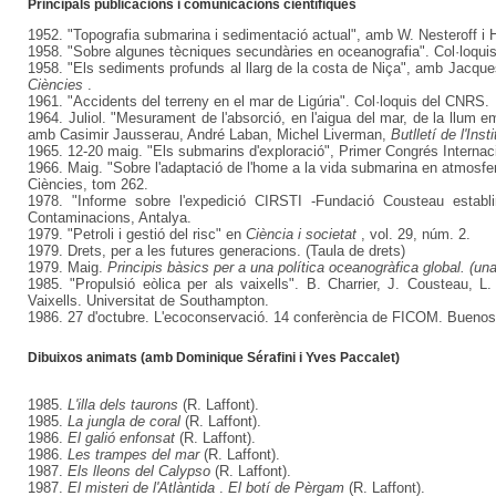
Principals publicacions i comunicacions científiques
1952. "Topografia submarina i sedimentació actual", amb W. Nesteroff i H
1958. "Sobre algunes tècniques secundàries en oceanografia". Col·loquis
1958. "Els sediments profunds al llarg de la costa de Niça", amb Jacques 
Ciències
.
1961. "Accidents del terreny en el mar de Ligúria". Col·loquis del CNRS.
1964. Juliol. "Mesurament de l'absorció, en l'aigua del mar, de la llum eme
amb Casimir Jausserau, André Laban, Michel Liverman,
Butlletí de l'In
1965. 12-20 maig. "Els submarins d'exploració", Primer Congrés Internacio
1966. Maig. "Sobre l'adaptació de l'home a la vida submarina en atmosfe
Ciències, tom 262.
1978. "Informe sobre l'expedició CIRSTI -Fundació Cousteau establim
Contaminacions, Antalya.
1979. "Petroli i gestió del risc" en
Ciència i societat
, vol. 29, núm. 2.
1979. Drets, per a les futures generacions. (Taula de drets)
1979. Maig.
Principis bàsics per a una política oceanogràfica global. (una 
1985. "Propulsió eòlica per als vaixells". B. Charrier, J. Cousteau, L
Vaixells. Universitat de Southampton.
1986. 27 d'octubre. L'ecoconservació. 14 conferència de FICOM. Buenos 
Dibuixos animats (amb Dominique Sérafini i Yves Paccalet)
1985.
L'illa dels taurons
(R. Laffont).
1985.
La jungla de coral
(R. Laffont).
1986.
El galió enfonsat
(R. Laffont).
1986.
Les trampes del mar
(R. Laffont).
1987.
Els lleons del Calypso
(R. Laffont).
1987.
El misteri de l'Atlàntida
.
El botí de Pèrgam
(R. Laffont).