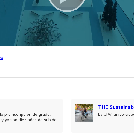
vo
THE Sustainabi
e preinscripción de grado,
La UPV, universid
 y ya son diez años de subida