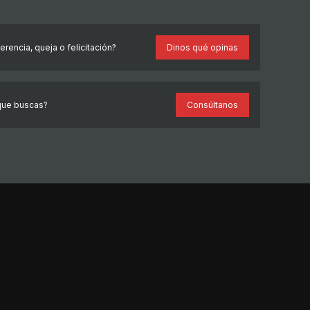
rencia, queja o felicitación?
Dinos qué opinas
que buscas?
Consúltanos