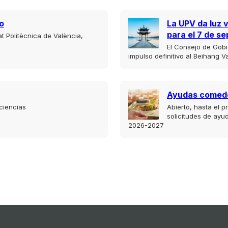
o
La UPV da luz 
para el 7 de s
at Politècnica de València,
El Consejo de Gob
impulso definitivo al Beihang Va
Ayudas comed
ciencias
Abierto, hasta el p
solicitudes de ayu
2026-2027