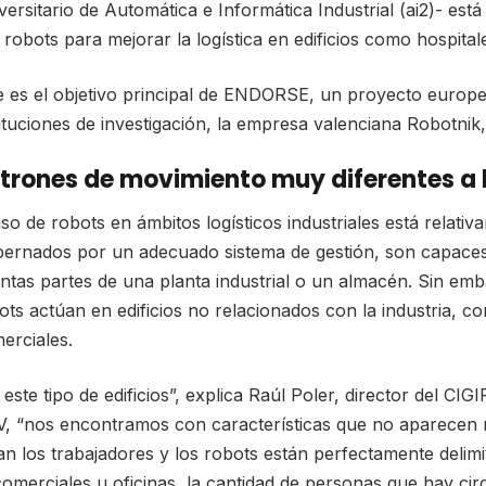
versitario de Automática e Informática Industrial (ai2)- es
 robots para mejorar la logística en edificios como hospital
e es el objetivo principal de ENDORSE, un proyecto europeo
tituciones de investigación, la empresa valenciana Robotnik
trones de movimiento muy diferentes a l
uso de robots en ámbitos logísticos industriales está relat
ernados por un adecuado sistema de gestión, son capaces
tintas partes de una planta industrial o un almacén. Sin emba
ots actúan en edificios no relacionados con la industria, c
erciales.
 este tipo de edificios”, explica Raúl Poler, director del 
, “nos encontramos con características que no aparecen n
van los trabajadores y los robots están perfectamente delimi
comerciales u oficinas, la cantidad de personas que hay ci