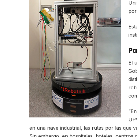
Uni
por
Est
ins
Pa
El 
Gob
dis
rob
com
“En
UPV
en una nave industrial, las rutas por las que 
Sin embargo, en hospitales, hoteles, centros 