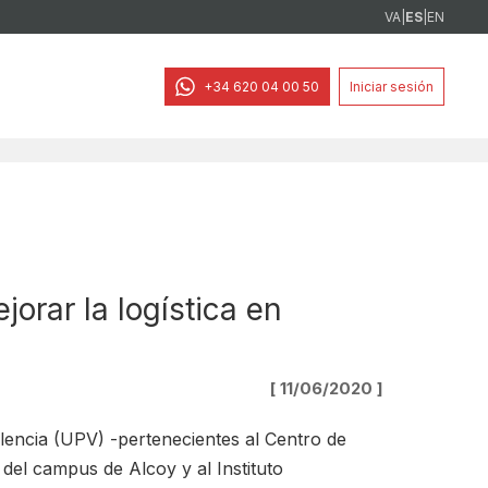
VA
|
ES
|
EN
+34 620 04 00 50
Iniciar sesión
jorar la logística en
[ 11/06/2020 ]
alencia (UPV) -pertenecientes al Centro de
 del campus de Alcoy y al Instituto