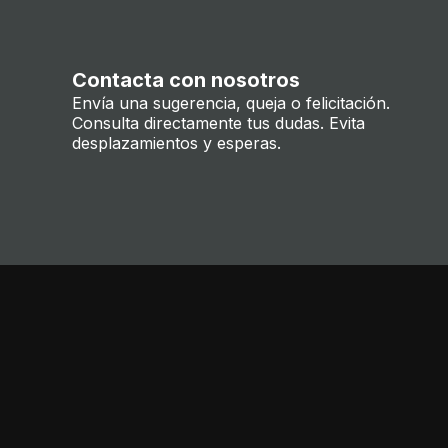
Contacta con nosotros
Envía una sugerencia, queja o felicitación.
Consulta directamente tus dudas. Evita
desplazamientos y esperas.