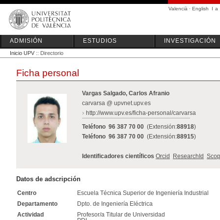
Valencià
·
English
I
a
ADMISIÓN
ESTUDIOS
INVESTIGACIÓN
Inicio UPV
:: Directorio
Ficha personal
Vargas Salgado, Carlos Afranio
carvarsa @ upvnet.upv.es
http://www.upv.es/ficha-personal/carvarsa
Teléfono
96 387 70 00
(Extensión:
88918
)
Teléfono
96 387 70 00
(Extensión:
88915
)
Identificadores científicos
Orcid
ResearchId
Scop
Datos de adscripción
Centro
Escuela Técnica Superior de Ingeniería Industrial
Departamento
Dpto. de Ingeniería Eléctrica
Actividad
Profesor/a Titular de Universidad