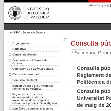
Idioma · language
Inici UPV
::
Secretaria General
Consulta púb
Organigrama
Normativa
Secretaría Gener
Consell de Govern
Comissions del Consell de
Govern
Consulta públ
Comissions de caràcter general
Reglament de 
Claustre universitari
Comissió Electoral
Politècnica d
Butlleti Oficial de la Universitat
Politènica de València
Consulta públ
Reglaments de centres,
Universitat P
departaments, instituts
universitaris d'investigació i
estructures pròpies d'investigació
de maig de 2
Memòries de cursos academics