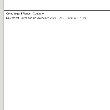
Cómo llegar
I
Planos
I
Contacto
Universitat Politècnica de València © 2020 · Tel. (+34) 96 387 70 00