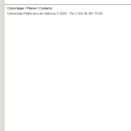
Cómo llegar
I
Planos
I
Contacto
Universitat Politècnica de València © 2020 · Tel. (+34) 96 387 70 00