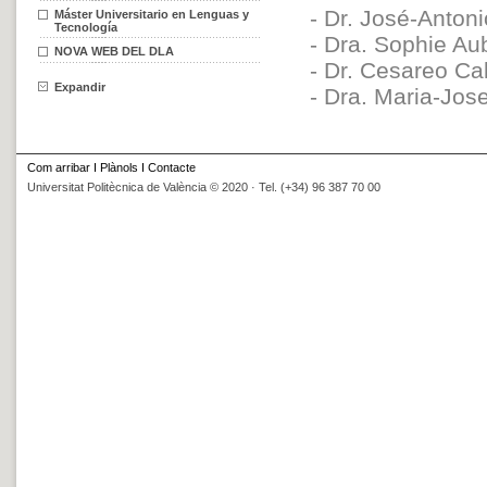
- Dr. José-Anton
Máster Universitario en Lenguas y
Tecnología
- Dra. Sophie Au
NOVA WEB DEL DLA
- Dr. Cesareo Cal
Expandir
- Dra. Maria-Jos
Com arribar
I
Plànols
I
Contacte
Universitat Politècnica de València © 2020 · Tel. (+34) 96 387 70 00