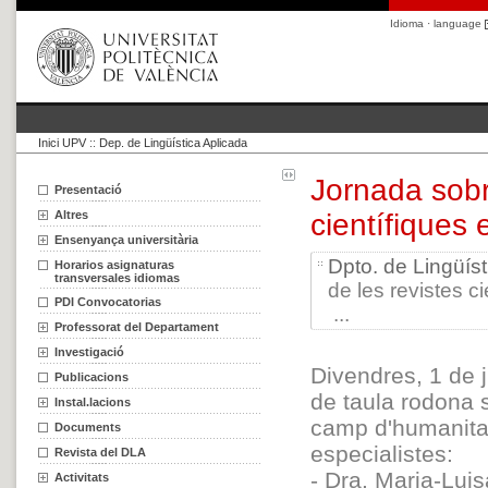
Idioma · language
Inici UPV
::
Dep. de Lingüística Aplicada
Jornada sobr
Presentació
Altres
científiques
Ensenyança universitària
Dpto. de Lingüíst
Horarios asignaturas
transversales idiomas
de les revistes c
PDI Convocatorias
...
Professorat del Departament
Investigació
Divendres, 1 de 
Publicacions
de taula rodona s
Instal.lacions
camp d'humanitat
Documents
especialistes:
Revista del DLA
- Dra. Maria-Luis
Activitats