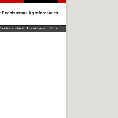
e Ecosistemas Agroforestales
Enseñanza universit.
I
Investigación
I
Otros