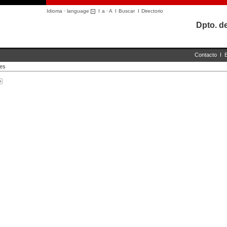
Idioma · language
I
a
·
A
I
Buscar
I
Directorio
Dpto. d
Contacto
I
les