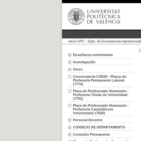
Inicio UPV
::
Dpto. de Ecosistemas Agroforesta
Enseñanza universitaria
Investigación
Otros
Convocatoria C05/25 - Plazas de
Profesor/a Permanente Laboral
(7774)
Plaza de Profesorado Numerario -
Profesor/a Titular de Universidad
(7701)
Plaza de Profesorado Numerario -
Profesor/a Catedrático/a
Universitario (7620)
Personal Docente
CONSEJO DE DEPARTAMENTO
Comisión Permanente