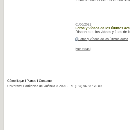
01/06/2021
Fotos y vídeos de los últimos ac
Disponibles los videos y fotos de 
Fotos y vídeos de los últimos actos
[
ver todas
]
Cómo llegar
I
Planos
I
Contacto
Universitat Politècnica de València © 2020 · Tel. (+34) 96 387 70 00